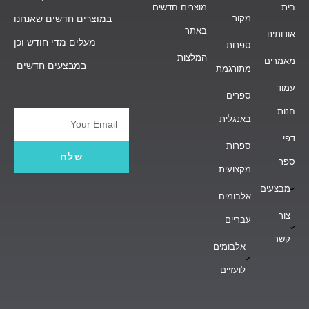
בית
מוצרים חדשים
מקור
במוצרים חדשים שאנחנו
באתר
אודותינו
מעלים מדי חודש וכן
ספרות
המלצות
מאמרים
במבצעים חדשים
מתורגמת
עמוד
ספרים
חנות
באנגלית
Email
דפי
ספרות
שלח
ספר
מקצועית
מבצעים
אלבומים
צור
עבריים
קשר
אלבומים
לועזיים