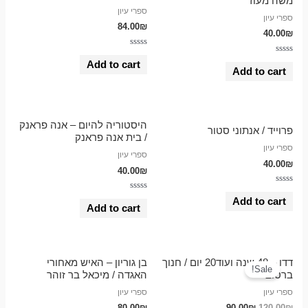
משה מעוז
ספרי עיון
ספרי עיון
84.00
₪
40.00
₪
Rated
Rated
0
Add to cart
0
out
Add to cart
out
of
of
5
5
היסטוריה להיום – אנה פראנק
פרוייד / אנתוני סטור
/ בית אנה פראנק
ספרי עיון
ספרי עיון
40.00
₪
40.00
₪
Rated
Rated
0
Add to cart
0
out
Add to cart
out
of
of
5
5
דדו – 48 שנה ועוד20 יום / חנוך
בן גוריון – האיש מאחורי
Sale!
ברטוב
האגדה / מיכאל בר זוהר
ספרי עיון
ספרי עיון
80.00
₪
90.00
₪
120.00
₪