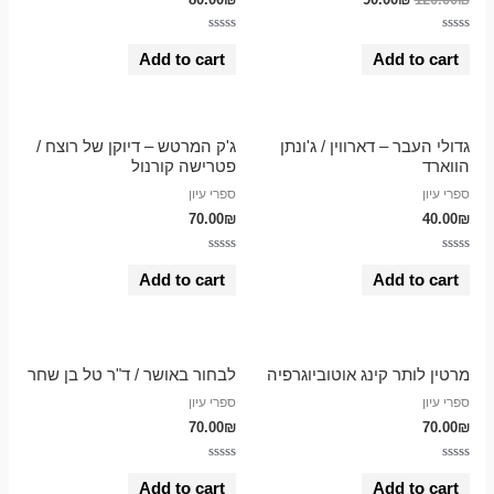
Rated
Rated
0
0
Add to cart
Add to cart
out
out
of
of
5
5
גדולי העבר – דארווין / ג'ונתן
ג'ק המרטש – דיוקן של רוצח /
הווארד
פטרישה קורנול
ספרי עיון
ספרי עיון
70.00
₪
40.00
₪
Rated
Rated
0
0
Add to cart
Add to cart
out
out
of
of
5
5
מרטין לותר קינג אוטוביוגרפיה
לבחור באושר / ד"ר טל בן שחר
ספרי עיון
ספרי עיון
70.00
₪
70.00
₪
Rated
Rated
0
0
Add to cart
Add to cart