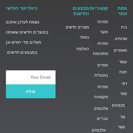
מפת
קטגוריות
מבצעים
ניוזלייטר חודשי
אתר
וחדשות
ספרות
נשמח לעדכן אתכם
בית
מוצרים חדשים
מקור
במוצרים חדשים שאנחנו
באתר
אודותינו
מעלים מדי חודש וכן
ספרות
המלצות
מאמרים
במבצעים חדשים
מתורגמת
עמוד
ספרים
חנות
באנגלית
Email
דפי
ספרות
שלח
ספר
מקצועית
מבצעים
אלבומים
צור
עבריים
קשר
אלבומים