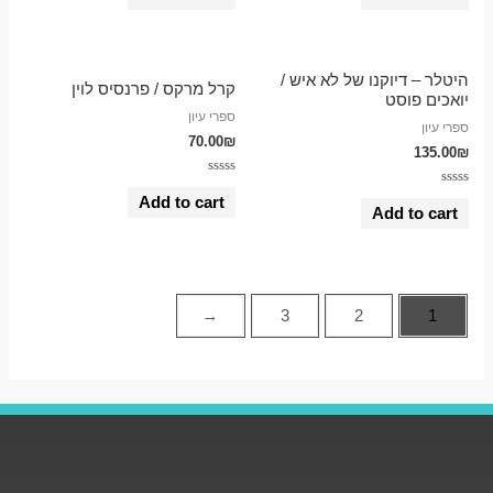
out
out
of
of
5
5
היטלר – דיוקנו של לא איש /
קרל מרקס / פרנסיס לוין
יואכים פוסט
ספרי עיון
ספרי עיון
70.00
₪
135.00
₪
Rated
Rated
0
Add to cart
0
out
Add to cart
out
of
of
5
5
←
3
2
1