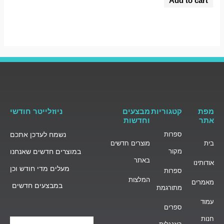
Add to cart
out
of
5
מפת
קטגוריות
מבצעים
ניוזלייטר חודשי
אתר
וחדשות
ספרות
נשמח לעדכן אתכם
בית
מוצרים חדשים
מקור
במוצרים חדשים שאנחנו
באתר
אודותינו
מעלים מדי חודש וכן
ספרות
המלצות
מאמרים
במבצעים חדשים
מתורגמת
עמוד
ספרים
חנות