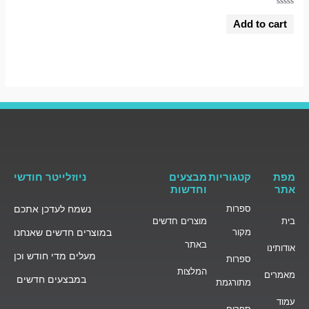
Rated
0
Add to cart
out
of
5
מפת
קטגוריות
מבצעים
ניוזלייטר חודשי
אתר
וחדשות
ספרות
נשמח לעדכן אתכם
בית
מוצרים חדשים
מקור
במוצרים חדשים שאנחנו
באתר
אודותינו
מעלים מדי חודש וכן
ספרות
המלצות
מאמרים
במבצעים חדשים
מתורגמת
עמוד