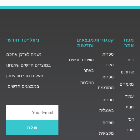
מפת
קטגוריות
מבצעים
ניוזלייטר חודשי
אתר
וחדשות
ספרות
נשמח לעדכן אתכם
בית
מוצרים חדשים
מקור
במוצרים חדשים שאנחנו
באתר
אודותינו
מעלים מדי חודש וכן
ספרות
המלצות
מאמרים
במבצעים חדשים
מתורגמת
עמוד
ספרים
חנות
באנגלית
Email
דפי
ספרות
שלח
ספר
מקצועית