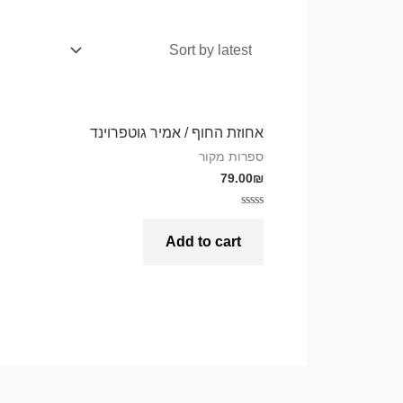
אחוזת החוף / אמיר גוטפרוינד
ספרות מקור
79.00
₪
Rated
0
Add to cart
out
of
5