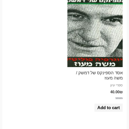
אסד הספינקס של דמשק /
משה מעוז
ספרי עיון
40.00
₪
Rated
0
Add to cart
out
of
5