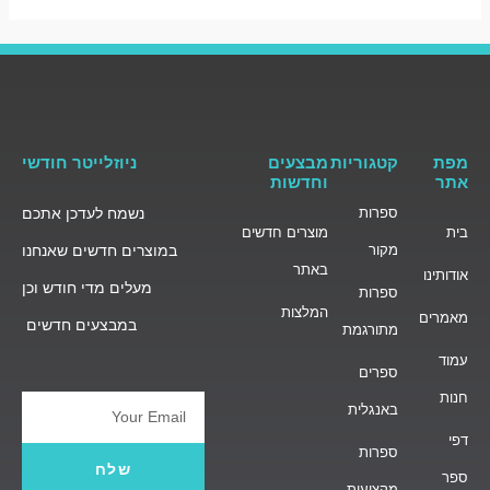
מפת
קטגוריות
מבצעים
ניוזלייטר חודשי
אתר
וחדשות
ספרות
נשמח לעדכן אתכם
בית
מוצרים חדשים
מקור
במוצרים חדשים שאנחנו
באתר
אודותינו
מעלים מדי חודש וכן
ספרות
המלצות
מאמרים
במבצעים חדשים
מתורגמת
עמוד
ספרים
חנות
באנגלית
Email
דפי
ספרות
שלח
ספר
מקצועית