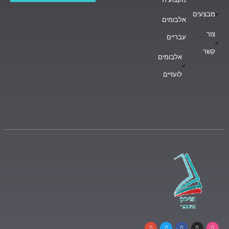
מבצעים
אלבומים
צור
עבריים
קשר
אלבומים
לועזיים
G
T
F
I
D