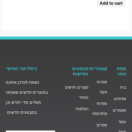
0
Add to cart
out
of
5
מפת
קטגוריות
מבצעים
ניוזלייטר חודשי
אתר
וחדשות
ספרות
נשמח לעדכן אתכם
בית
מוצרים חדשים
מקור
במוצרים חדשים שאנחנו
באתר
אודותינו
מעלים מדי חודש וכן
ספרות
המלצות
מאמרים
במבצעים חדשים
מתורגמת
עמוד
ספרים
חנות