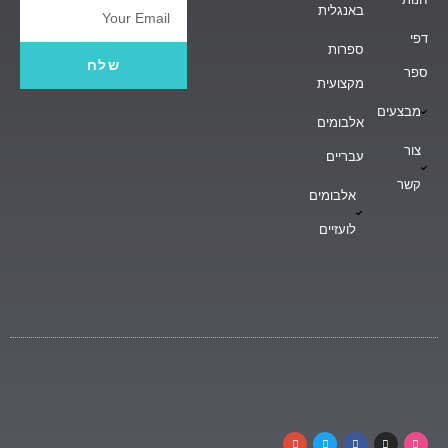
באנגלית
Email
דפי
ספרות
שלח
ספר
מקצועית
מבצעים
אלבומים
צור
עבריים
קשר
אלבומים
לועזיים
G
T
F
I
D
o
w
a
n
r