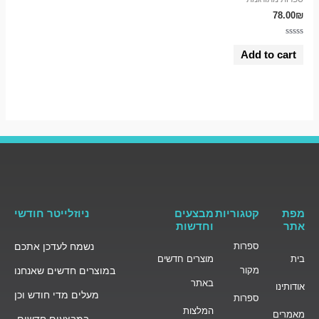
78.00
₪
Rated
0
Add to cart
out
of
5
מפת
קטגוריות
מבצעים
ניוזלייטר חודשי
אתר
וחדשות
ספרות
נשמח לעדכן אתכם
בית
מוצרים חדשים
מקור
במוצרים חדשים שאנחנו
באתר
אודותינו
מעלים מדי חודש וכן
ספרות
המלצות
מאמרים
במבצעים חדשים