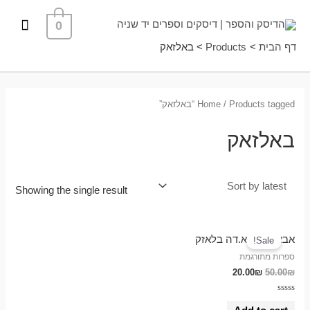
ילוג
תפרי
0
תוכן
ראשי
דף הבית
Products
באלזאק
/ Products tagged “באלזאק”
Home
באלזאק
Showing the single result
אבא גוריו / א.דה בלאזק
Sale!
ספרות מתורגמת
20.00
₪
50.00
₪
Rated
0