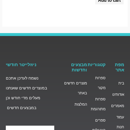
Add to cart
out
of
5
מפת
קטגוריות
מבצעים
ניוזלייטר חודשי
אתר
וחדשות
ספרות
נשמח לעדכן אתכם
בית
מוצרים חדשים
מקור
במוצרים חדשים שאנחנו
באתר
אודותינו
מעלים מדי חודש וכן
ספרות
המלצות
מאמרים
במבצעים חדשים
מתורגמת
עמוד
ספרים
חנות