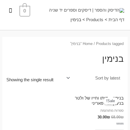
ילוג
תפרי
0
תוכן
ראשי
דף הבית
Products
בנימין
/ Products tagged “בנימין”
Home
בנימין
Showing the single result
בנימין – מותו וחייו של ולטר
Sale!
בנימין / ג'יי פאריני
ספרות מתורגמת
30.00
₪
68.00
₪
Rated