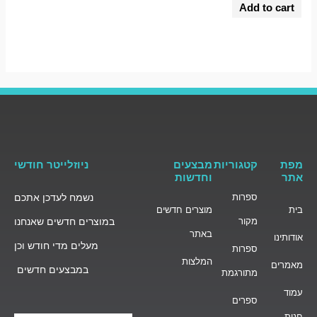
0
Add to cart
out
of
5
מפת
קטגוריות
מבצעים
ניוזלייטר חודשי
אתר
וחדשות
ספרות
נשמח לעדכן אתכם
בית
מוצרים חדשים
מקור
במוצרים חדשים שאנחנו
באתר
אודותינו
מעלים מדי חודש וכן
ספרות
המלצות
מאמרים
במבצעים חדשים
מתורגמת
עמוד
ספרים
חנות