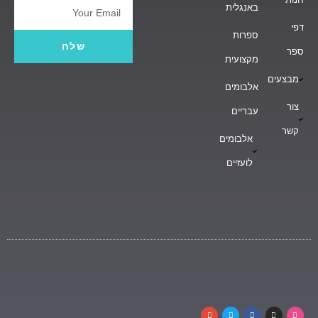
באנגלית
Email
דפי
ספרות
שלח
ספר
מקצועית
מבצעים
אלבומים
צור
עבריים
קשר
אלבומים
לועזיים
G
T
F
I
D
o
w
a
n
r