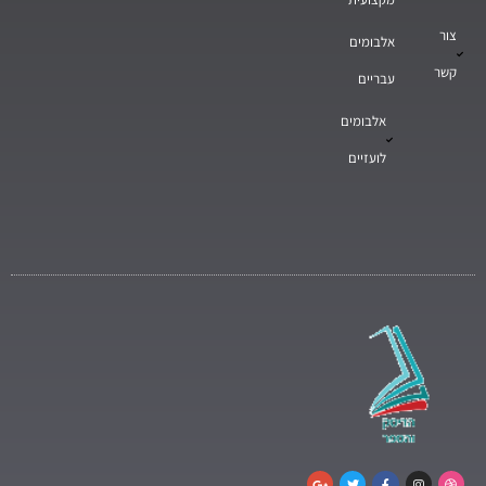
צור
אלבומים
קשר
עבריים
אלבומים
לועזיים
G
T
F
I
D