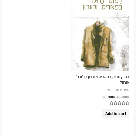
דפוק וזרוק בפאריס ולונדון / ג'ורג'
אורוול
ספרות מתורגמת
50.00
₪
78.00
₪
Rated
0
Add to cart
out
of
5