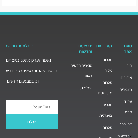
מפת
קטגוריות
מבצעים
ניוזלייטר חודשי
אתר
וחדשות
ספרות
נשמח לעדכן אתכם במוצרים
בית
מוצרים חדשים
מקור
חדשים שאנחנו מעלים מדי חודש
באתר
אודותינו
וכן במבצעים חדשים
ספרות
המלצות
מאמרים
מתורגמת
עמוד
ספרים
Email
חנות
באנגלית
שלח
דפי ספר
ספרות
מבצעים
מקצועית