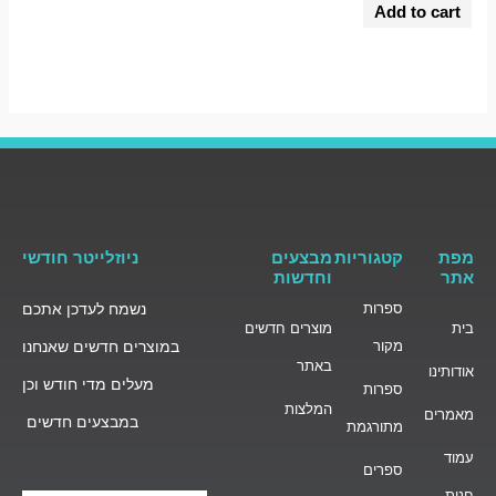
0
Add to cart
out
of
5
מפת
קטגוריות
מבצעים
ניוזלייטר חודשי
אתר
וחדשות
ספרות
נשמח לעדכן אתכם
בית
מוצרים חדשים
מקור
במוצרים חדשים שאנחנו
באתר
אודותינו
מעלים מדי חודש וכן
ספרות
המלצות
מאמרים
במבצעים חדשים
מתורגמת
עמוד
ספרים
חנות