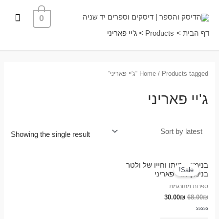
ילוג
תפרי
0
תוכן
ראשי
דף הבית
Products
ג'יי פאריני
/ Products tagged “ג'יי פאריני”
Home
ג'יי פאריני
Showing the single result
בנימין – מותו וחייו של ולטר
Sale!
בנימין / ג'יי פאריני
ספרות מתורגמת
30.00
₪
68.00
₪
Rated