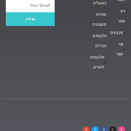
באנגלית
Email
דפי
ספרות
שלח
ספר
מקצועית
מבצעים
אלבומים
צור
עבריים
קשר
אלבומים
לועזיים
G
T
F
I
D
o
w
a
n
r