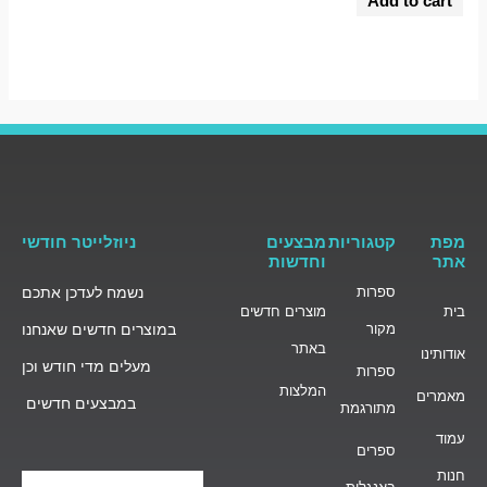
Add to cart
out
of
5
מפת
קטגוריות
מבצעים
ניוזלייטר חודשי
אתר
וחדשות
ספרות
נשמח לעדכן אתכם
בית
מוצרים חדשים
מקור
במוצרים חדשים שאנחנו
באתר
אודותינו
מעלים מדי חודש וכן
ספרות
המלצות
מאמרים
במבצעים חדשים
מתורגמת
עמוד
ספרים
חנות