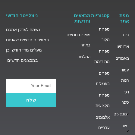
מפת
קטגוריות
מבצעים
ניוזלייטר חודשי
אתר
וחדשות
ספרות
נשמח לעדכן אתכם
בית
מוצרים חדשים
מקור
במוצרים חדשים שאנחנו
באתר
אודותינו
מעלים מדי חודש וכן
ספרות
המלצות
מאמרים
במבצעים חדשים
מתורגמת
עמוד
ספרים
חנות
באנגלית
Email
דפי
ספרות
שלח
ספר
מקצועית
מבצעים
אלבומים
צור
עבריים