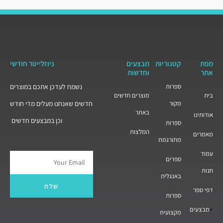
מפת
קטגוריות
מבצעים
ניוזלייטר חודשי
אתר
וחדשות
ספרות
נשמח לעדכן אתכם במוצרים
בית
מוצרים חדשים
מקור
חדשים שאנחנו מעלים מדי חודש
באתר
אודותינו
וכן במבצעים חדשים
ספרות
המלצות
מאמרים
מתורגמת
עמוד
ספרים
Email
חנות
באנגלית
שלח
דפי ספר
ספרות
מבצעים
מקצועית