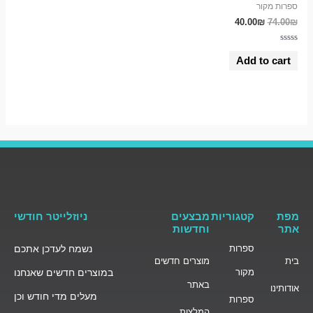
ספרות מקור
40.00
₪
74.00
₪
Rated
0
Add to cart
out
of
5
מפת
קטגוריות
מבצעים
ניוזלייטר חודשי
אתר
וחדשות
ספרות
נשמח לעדכן אתכם
בית
מוצרים חדשים
מקור
במוצרים חדשים שאנחנו
באתר
אודותינו
מעלים מדי חודש וכן
ספרות
המלצות