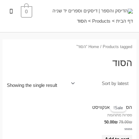
ילוג
תפרי
0
תוכן
ראשי
דף הבית
Products
הסוד
/ Products tagged “הסוד”
Home
הסוד
Showing the single result
הסוד / אנה אנקוויסט
Sale!
ספרות מתורגמת
50.00
₪
79.00
₪
Rated
0