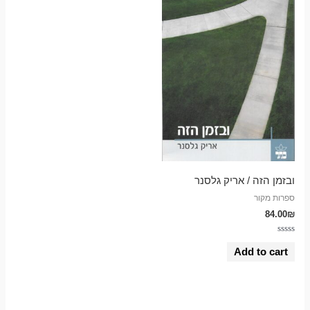
ובזמן הזה / אריק גלסנר
ספרות מקור
84.00
₪
Rated
0
Add to cart
out
of
5