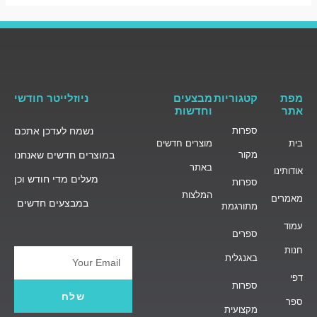
מפת
קטגוריות
מבצעים
ניוזלייטר חודשי
אתר
וחדשות
ספרות
נשמח לעדכן אתכם
בית
מוצרים חדשים
מקור
במוצרים חדשים שאנחנו
באתר
אודותינו
מעלים מדי חודש וכן
ספרות
המלצות
מאמרים
במבצעים חדשים
מתורגמת
עמוד
ספרים
חנות
באנגלית
Email
דפי
ספרות
שלח
ספר
מקצועית