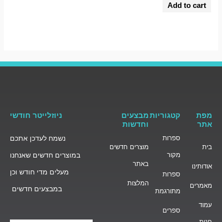
0
Add to cart
out
of
5
מפת
קטגוריות
מבצעים
ניוזלייטר חודשי
אתר
וחדשות
ספרות
נשמח לעדכן אתכם
בית
מוצרים חדשים
מקור
במוצרים חדשים שאנחנו
באתר
אודותינו
מעלים מדי חודש וכן
ספרות
המלצות
מאמרים
במבצעים חדשים
מתורגמת
עמוד
ספרים
חנות