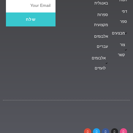
באנגלית
Email
דפי
ספרות
שלח
ספר
מקצועית
מבצעים
אלבומים
צור
עבריים
קשר
אלבומים
לועזיים
G
T
F
I
D
o
w
a
n
r