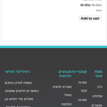
40.00
₪
98.00
₪
Rated
0
Add to cart
out
of
5
מפת
קטגוריות
מבצעים
ניוזלייטר חודשי
אתר
וחדשות
ספרות
נשמח לעדכן אתכם
בית
מוצרים חדשים
מקור
במוצרים חדשים שאנחנו
באתר
אודותינו
מעלים מדי חודש וכן
ספרות
המלצות
מאמרים
במבצעים חדשים