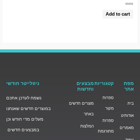
Rated
0
Add to cart
out
of
5
מפת
קטגוריות
מבצעים
ניוזלייטר חודשי
אתר
וחדשות
ספרות
נשמח לעדכן אתכם
בית
מוצרים חדשים
מקור
במוצרים חדשים שאנחנו
באתר
אודותינו
מעלים מדי חודש וכן
ספרות
המלצות
מאמרים
במבצעים חדשים
מתורגמת
עמוד