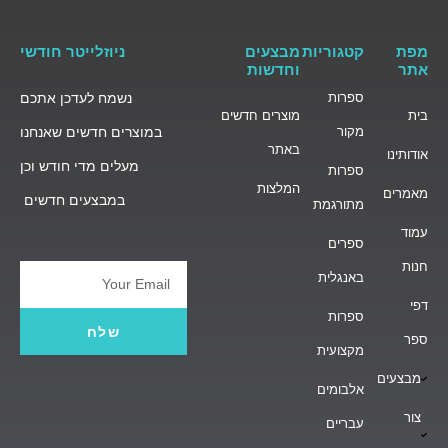
מפת
קטגוריות
מבצעים
ניוזלייטר חודשי
אתר
וחדשות
ספרות
נשמח לעדכן אתכם
בית
מוצרים חדשים
מקור
במוצרים חדשים שאנחנו
באתר
אודותינו
מעלים מדי חודש וכן
ספרות
המלצות
מאמרים
במבצעים חדשים
מתורגמת
עמוד
ספרים
חנות
באנגלית
Email
דפי
ספרות
שלח
ספר
מקצועית
מבצעים
אלבומים
צור
עבריים