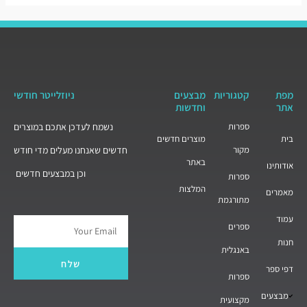
מפת
קטגוריות
מבצעים
ניוזלייטר חודשי
אתר
וחדשות
ספרות
נשמח לעדכן אתכם במוצרים
בית
מוצרים חדשים
מקור
חדשים שאנחנו מעלים מדי חודש
באתר
אודותינו
וכן במבצעים חדשים
ספרות
המלצות
מאמרים
מתורגמת
עמוד
ספרים
Email
חנות
באנגלית
שלח
דפי ספר
ספרות
מבצעים
מקצועית