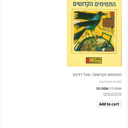
התמימים הקדושים / מיגל דליבס
ספרות מתורגמת
50.00
₪
77.00
₪
Rated
0
Add to cart
out
of
5