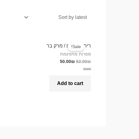
ריח תפוחים / מרק בר
Sale!
ספרות מתורגמת
50.00
₪
82.00
₪
Rated
0
Add to cart
out
of
5