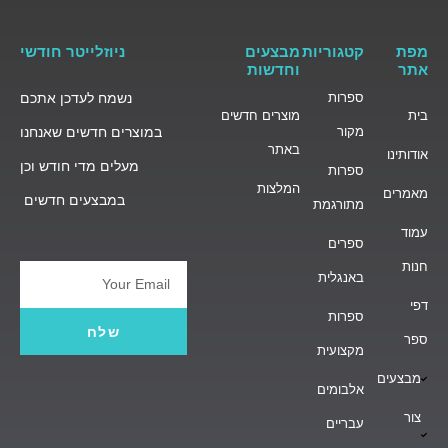
מפת
קטגוריות
מבצעים
ניוזלייטר חודשי
אתר
וחדשות
ספרות
נשמח לעדכן אתכם
בית
מוצרים חדשים
מקור
במוצרים חדשים שאנחנו
באתר
אודותינו
מעלים מדי חודש וכן
ספרות
המלצות
מאמרים
במבצעים חדשים
מתורגמת
עמוד
ספרים
חנות
באנגלית
Email
דפי
ספרות
שלח
ספר
מקצועית
מבצעים
אלבומים
צור
עבריים