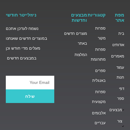
מפת
קטגוריות
מבצעים
ניוזלייטר חודשי
אתר
וחדשות
ספרות
נשמח לעדכן אתכם
בית
מוצרים חדשים
מקור
במוצרים חדשים שאנחנו
באתר
אודותינו
מעלים מדי חודש וכן
ספרות
המלצות
מאמרים
במבצעים חדשים
מתורגמת
עמוד
ספרים
חנות
באנגלית
Email
דפי
ספרות
שלח
ספר
מקצועית
מבצעים
אלבומים
צור
עבריים