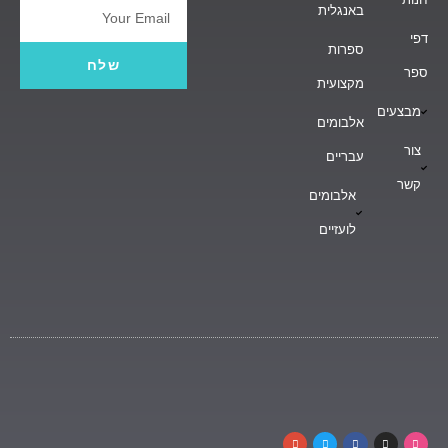
באנגלית
Email
דפי
ספרות
שלח
ספר
מקצועית
מבצעים
אלבומים
צור
עבריים
קשר
אלבומים
לועזיים
G
T
F
I
D
o
w
a
n
r