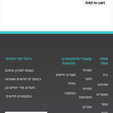
0
Add to cart
out
of
5
מפת
קטגוריות
מבצעים
ניוזלייטר חודשי
אתר
וחדשות
ספרות
נשמח לעדכן אתכם
בית
מוצרים חדשים
מקור
במוצרים חדשים שאנחנו
באתר
אודותינו
מעלים מדי חודש וכן
ספרות
המלצות
מאמרים
במבצעים חדשים
מתורגמת
עמוד
ספרים
חנות