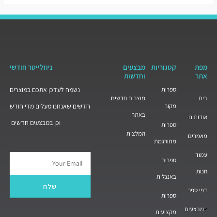
מפת
קטגוריות
מבצעים
ניוזלייטר חודשי
אתר
וחדשות
ספרות
נשמח לעדכן אתכם במוצרים
בית
מוצרים חדשים
מקור
חדשים שאנחנו מעלים מדי חודש
באתר
אודותינו
וכן במבצעים חדשים
ספרות
המלצות
מאמרים
מתורגמת
עמוד
ספרים
Email
חנות
באנגלית
שלח
דפי ספר
ספרות
מבצעים
מקצועית