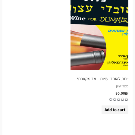
יינות לאובדי עצות – אד מקארתי
ספרי עיון
80.00
₪
Rated
0
Add to cart
out
of
5