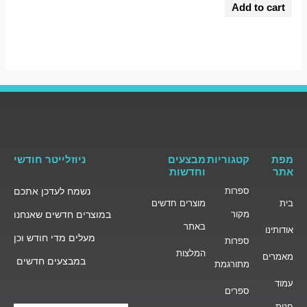
0
Add to cart
out
of
5
מפת
קטגוריות
מבצעים
ניוזלייטר חודשי
אתר
וחדשות
ספרות
נשמח לעדכן אתכם
בית
מוצרים חדשים
מקור
במוצרים חדשים שאנחנו
באתר
אודותינו
מעלים מדי חודש וכן
ספרות
המלצות
מאמרים
במבצעים חדשים
מתורגמת
עמוד
ספרים
חנות