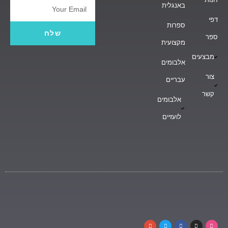
באנגלית
Email
דפי
ספרות
שלח
ספר
מקצועית
מבצעים
אלבומים
צור
עבריים
קשר
אלבומים
לועזיים
G
T
F
I
D
o
w
a
n
r