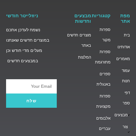
מפת
קטגוריות
מבצעים
ניוזלייטר חודשי
אתר
וחדשות
ספרות
נשמח לעדכן אתכם
בית
מוצרים חדשים
מקור
במוצרים חדשים שאנחנו
באתר
אודותינו
מעלים מדי חודש וכן
ספרות
המלצות
מאמרים
במבצעים חדשים
מתורגמת
עמוד
ספרים
חנות
באנגלית
Email
דפי
ספרות
שלח
ספר
מקצועית
מבצעים
אלבומים
צור
עבריים