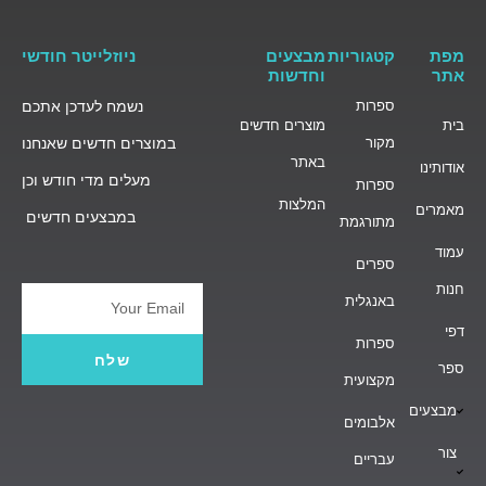
מפת
קטגוריות
מבצעים
ניוזלייטר חודשי
אתר
וחדשות
ספרות
נשמח לעדכן אתכם
בית
מוצרים חדשים
מקור
במוצרים חדשים שאנחנו
באתר
אודותינו
מעלים מדי חודש וכן
ספרות
המלצות
מאמרים
במבצעים חדשים
מתורגמת
עמוד
ספרים
חנות
באנגלית
Email
דפי
ספרות
שלח
ספר
מקצועית
מבצעים
אלבומים
צור
עבריים