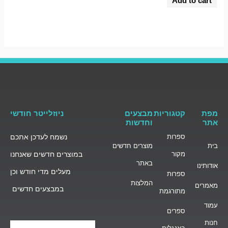
Add to cart
out
of
5
מפת
קטגוריות
מבצעים
ניוזלייטר חודשי
אתר
וחדשות
ספרות
נשמח לעדכן אתכם
בית
מוצרים חדשים
מקור
במוצרים חדשים שאנחנו
באתר
אודותינו
מעלים מדי חודש וכן
ספרות
המלצות
מאמרים
במבצעים חדשים
מתורגמת
עמוד
ספרים
חנות