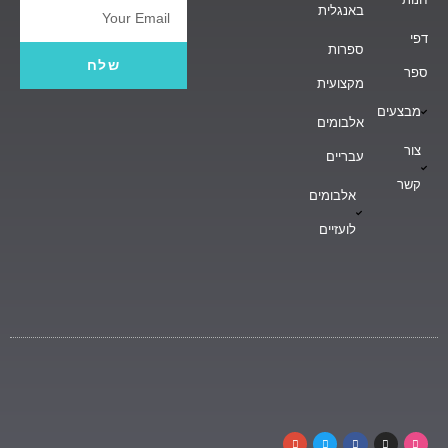
באנגלית
Email
דפי
ספרות
שלח
ספר
מקצועית
מבצעים
אלבומים
צור
עבריים
קשר
אלבומים
לועזיים
G
T
F
I
D
o
w
a
n
r