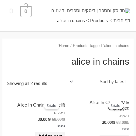
ילוג
תפרי
0
תוכן
ראשי
דף הבית
Products
alice in chains
Home
/ Products tagged “alice in chains”
alice in chains
Showing all 2 results
Alice In Chains /Mtv
Alice In Chains / Facelift
Sale!
Sale!
Unplugged
דיסקים
דיסקים
30.00
₪
68.00
₪
30.00
₪
68.00
₪
Rated
Rated
0