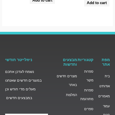
Add to cart
0
out
Add to cart
out
of
of
5
5
מפת
קטגוריות
מבצעים
ניוזלייטר חודשי
אתר
וחדשות
ספרות
נשמח לעדכן אתכם
בית
מוצרים חדשים
מקור
במוצרים חדשים שאנחנו
באתר
אודותינו
מעלים מדי חודש וכן
ספרות
המלצות
מאמרים
במבצעים חדשים
מתורגמת
עמוד
ספרים
חנות