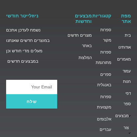
מפת
קטגוריות
מבצעים
ניוזלייטר חודשי
אתר
וחדשות
ספרות
נשמח לעדכן אתכם
בית
מוצרים חדשים
מקור
במוצרים חדשים שאנחנו
באתר
אודותינו
מעלים מדי חודש וכן
ספרות
המלצות
מאמרים
במבצעים חדשים
מתורגמת
עמוד
ספרים
חנות
באנגלית
Email
דפי
ספרות
שלח
ספר
מקצועית
מבצעים
אלבומים
צור
עבריים