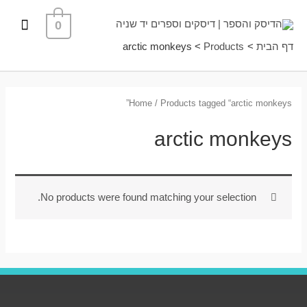
ילוג
תפרי
0
תוכן
ראשי
דף הבית
Products
arctic monkeys
Home
/ Products tagged “arctic monkeys”
arctic monkeys
No products were found matching your selection.