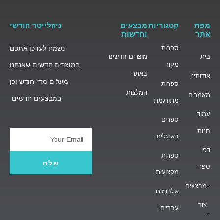
מפת
קטגוריות
מבצעים
ניוזלייטר חודשי
אתר
וחדשות
ספרות
נשמח לעדכן אתכם
בית
מוצרים חדשים
מקור
במוצרים חדשים שאנחנו
באתר
אודותינו
מעלים מדי חודש וכן
ספרות
המלצות
מאמרים
במבצעים חדשים
מתורגמת
עמוד
ספרים
חנות
באנגלית
Email
דפי
ספרות
שלח
ספר
מקצועית
מבצעים
אלבומים
צור
עבריים