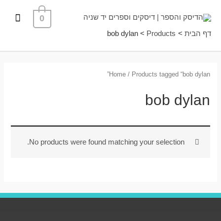
ילוג
תפרי
0
תוכן
ראשי
דף הבית
Products
bob dylan
Home
/ Products tagged “bob dylan”
bob dylan
No products were found matching your selection.