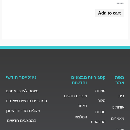
Rated
0
Add to cart
out
of
5
מפת
קטגוריות
מבצעים
ניוזלייטר חודשי
אתר
וחדשות
ספרות
נשמח לעדכן אתכם
בית
מוצרים חדשים
מקור
במוצרים חדשים שאנחנו
באתר
אודותינו
מעלים מדי חודש וכן
ספרות
המלצות
מאמרים
במבצעים חדשים
מתורגמת
עמוד