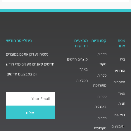
מפת
קטגוריות
מבצעים
ניוזלייטר חודשי
אתר
וחדשות
ספרות
נשמח לעדכן אתכם במוצרים
בית
מוצרים חדשים
מקור
חדשים שאנחנו מעלים מדי חודש
באתר
אודותינו
וכן במבצעים חדשים
ספרות
המלצות
מאמרים
מתורגמת
עמוד
ספרים
Email
חנות
באנגלית
שלח
דפי ספר
ספרות
מבצעים
מקצועית