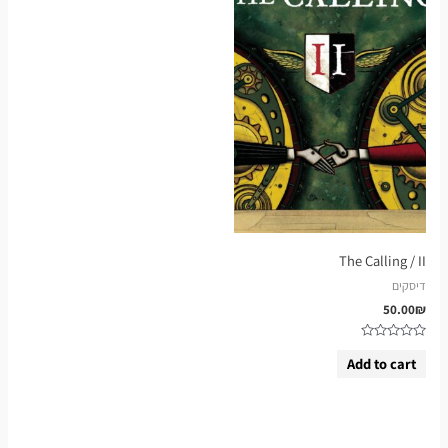
The Calling / II
דיסקים
50.00
₪
Rated
0
Add to cart
out
of
5