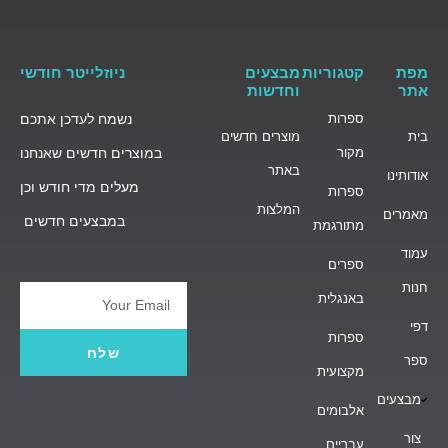
מפת
קטגוריות
מבצעים
ניוזלייטר חודשי
אתר
וחדשות
ספרות
נשמח לעדכן אתכם
בית
מוצרים חדשים
מקור
במוצרים חדשים שאנחנו
באתר
אודותינו
מעלים מדי חודש וכן
ספרות
המלצות
מאמרים
במבצעים חדשים
מתורגמת
עמוד
ספרים
חנות
באנגלית
Email
דפי
ספרות
שלח
ספר
מקצועית
מבצעים
אלבומים
צור
עבריים