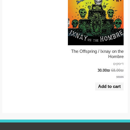
The Offspring / Ixnay on the
Hombre
דיסקים
30.00
₪
68.00
₪
Rated
0
Add to cart
out
of
5