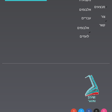
מבצעים
אלבומים
צור
עבריים
קשר
אלבומים
לועזיים
G
T
F
I
D