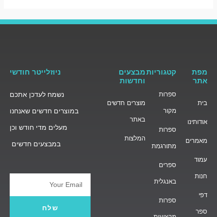
מפת
קטגוריות
מבצעים
ניוזלייטר חודשי
אתר
וחדשות
ספרות
נשמח לעדכן אתכם
בית
מוצרים חדשים
מקור
במוצרים חדשים שאנחנו
באתר
אודותינו
מעלים מדי חודש וכן
ספרות
המלצות
מאמרים
במבצעים חדשים
מתורגמת
עמוד
ספרים
חנות
באנגלית
Email
דפי
ספרות
שלח
ספר
מקצועית