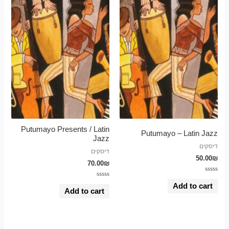
Putumayo Presents / Latin
Putumayo – Latin Jazz
Jazz
דיסקים
דיסקים
50.00
₪
70.00
₪
Rated
Rated
0
Add to cart
0
out
Add to cart
out
of
of
5
5