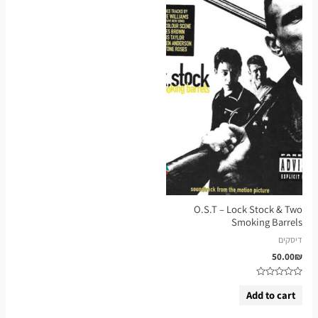
O.S.T – Lock Stock & Two
Smoking Barrels
דיסקים
50.00
₪
Rated
0
Add to cart
out
of