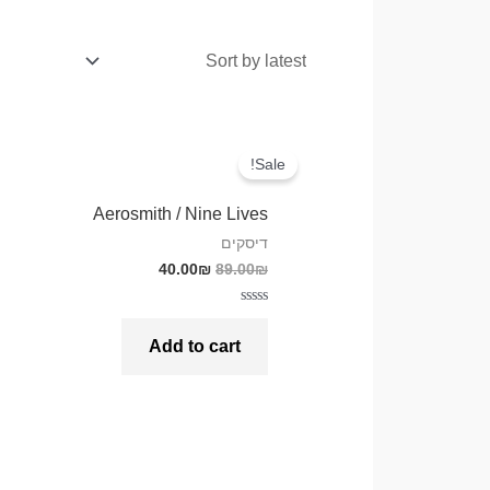
Sale!
Aerosmith / Nine Lives
דיסקים
40.00
₪
89.00
₪
Rated
0
Add to cart
out
of
5