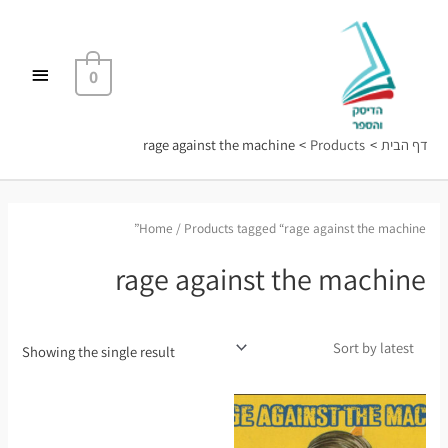
ילוג
תפריט
תוכן
ראשי
0
דף הבית
Products
rage against the machine
Home
/ Products tagged “rage against the machine”
rage against the machine
Showing the single result