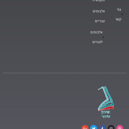
צור
אלבומים
קשר
עבריים
אלבומים
לועזיים
G
T
F
I
D