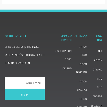
מפת
קטגוריות
מבצעים
ניוזלייטר חודשי
אתר
וחדשות
ספרות
נשמח לעדכן אתכם במוצרים
בית
מוצרים חדשים
מקור
חדשים שאנחנו מעלים מדי חודש
באתר
אודותינו
וכן במבצעים חדשים
ספרות
המלצות
מאמרים
מתורגמת
עמוד
ספרים
Email
חנות
באנגלית
שלח
דפי ספר
ספרות
מבצעים
מקצועית