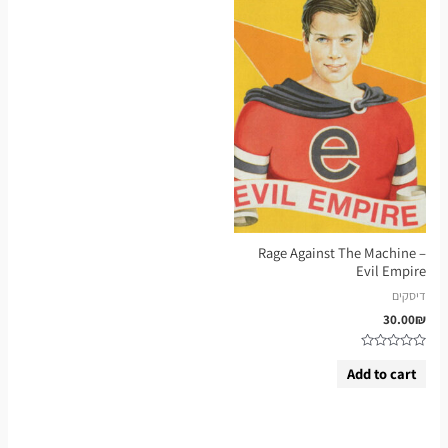
Rage Against The Machine –
Evil Empire
דיסקים
30.00
₪
Rated
0
Add to cart
out
of
5