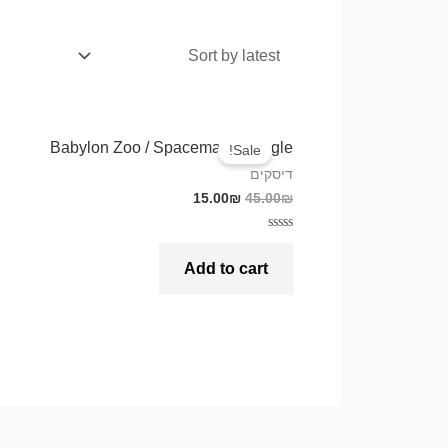
Babylon Zoo / Spaceman – Single
Sale!
דיסקים
15.00
₪
45.00
₪
Rated
0
Add to cart
out
of
5