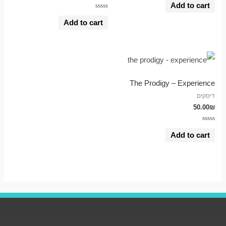
0
Add to cart
out
Rated
of
0
5
Add to cart
out
of
5
The Prodigy – Experience
דיסקים
50.00
₪
Rated
0
Add to cart
out
of
5