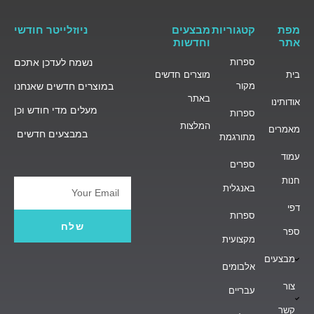
מפת
קטגוריות
מבצעים
ניוזלייטר חודשי
אתר
וחדשות
ספרות
נשמח לעדכן אתכם
בית
מוצרים חדשים
מקור
במוצרים חדשים שאנחנו
באתר
אודותינו
מעלים מדי חודש וכן
ספרות
המלצות
מאמרים
במבצעים חדשים
מתורגמת
עמוד
ספרים
חנות
באנגלית
Email
דפי
ספרות
שלח
ספר
מקצועית
מבצעים
אלבומים
צור
עבריים
קשר