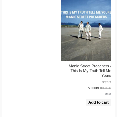
Manic Street Preachers /
This Is My Truth Tell Me
Yours
דיסקים
50.00
₪
89.00
₪
Rated
0
Add to cart
out
of
5