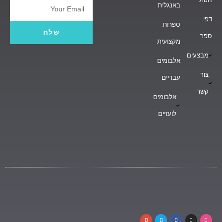
באנגלית
Email
דפי
ספרות
שלח
ספר
מקצועית
מבצעים
אלבומים
צור
עבריים
קשר
אלבומים
לועזיים
G
T
F
I
D
o
w
a
n
r