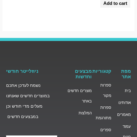
0
Add to cart
out
of
5
מפת
קטגוריות
מבצעים
ניוזלייטר חודשי
אתר
וחדשות
ספרות
נשמח לעדכן אתכם
בית
מוצרים חדשים
מקור
במוצרים חדשים שאנחנו
באתר
אודותינו
מעלים מדי חודש וכן
ספרות
המלצות
מאמרים
במבצעים חדשים
מתורגמת
עמוד
ספרים
חנות