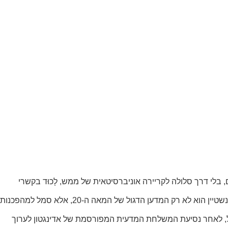
ים, בלי דרך סלולה לקריירה אוניברסיטאית של ממש, לָכוּד בקשרי
זוגיות סבוכים, פירסם ב"שנת הפלאות" הזאת – annus mirabilis – חמישה מאמרים שיחדיו שינו לחלוטין את ראיית העולם והיקום. ומאז, איינשטיין הוא לא רק המדען הדגול של המאה ה-20, אלא סמל למהפכנות
שאל, לאחר נסיעת המשלחת המדעית המפורסמת של אדינגטון לערוך