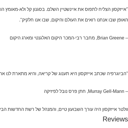
"אייזקסון הצליח לתפוס את איינשטיין השלם. בסגנון קל ולא-מאומץ ה
האופן שבו אנחנו רואים את העולם והיקום, שבו אנו חלקיק".
– Brian Greene, מחבר רבי-המכר היקום האלגנטי ומארג היקום
"הביוגרפיה שכתב אייזקסון היא תענוג של קריאה, והיא מתארת לנו את
– Murray Gell-Mann, חתן פרס נובל לפיזיקה
וולטר אייזקסון היה עורך השבועון טיים, והמנהל של רשת החדשות הבינלאומית CNN. בין ספריו: הביוגרפיה של המדען והמדינאי האמריקאי בנג'מין פרנקלין, והביוגרפי
Reviews