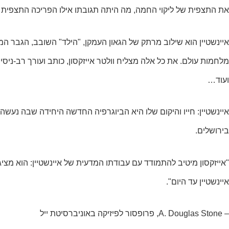
את התצפית של ליקוי החמה, מה היתה תגובתו אילו הפריכה התצפית את
איינשטיין הוא שילוב מרתק של הגאון העמקן, "הילד" השובב, הגבר המקס
מלחמות עולם. את כל אלה מצליח וולטר אייזקסון, כותב ועורך רב-ניס
ועוד…
איינשטיין: חייו והיקום שלו היא הביוגרפיה החדשה היחידה שבה נע
בירושלים.
"אייזקסון מיטיב להתמודד עם עבודתו המדעית של איינשטיין: הוא מצי
איינשטיין עד היום".
– A. Douglas Stone, פרופסור לפיזיקה באוניברסיטת ייל