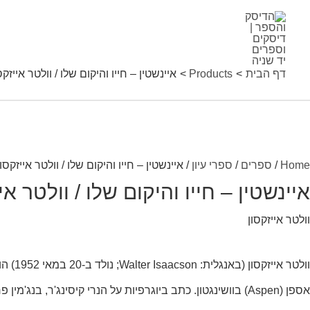
ילוג
יינשטין
תוכן
ייו
דף הבית
Products
איינשטין – חייו והיקום שלו / וולטר אייזקס
היקום
לו
Home
/
ספרים
/
ספרי עיון
/ איינשטין – חייו והיקום שלו / וולטר אייזקסון
ולטר
איינשטין – חייו והיקום שלו / וולטר אי
ייזקסון
quantit
וולטר אייזקסון
אספן (Aspen) בוושינגטון. כתב ביוגרפיות על הנרי קיסינג'ר, בנג'מין פרנקלין, אלברט איינשטיין וסטיב ג'ובס. זוכה אות הרצאת ג'פרסון לשנת 2014.