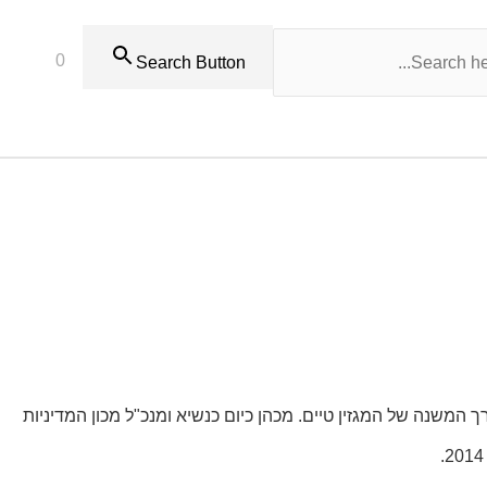
0
Search Button
סון (באנגלית: Walter Isaacson; נולד ב-20 במאי 1952) הוא סופר וביוגרף יהודי אמריקאי. היה היו"ר והמנכ"ל של רשת CNN ועורך המשנה של המגזין טיים. מכהן כיום כנשיא ומנכ"ל מכון המדיניות