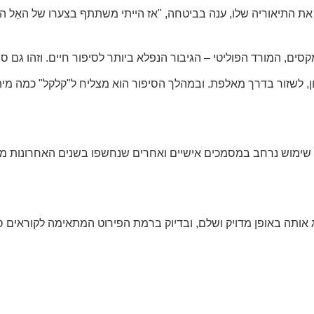
 התיאוריה שלו, ענה בביטחה, "אז הייתי משתתף בצערו של האֵל היק
ים, המורד הפוליטי – הגיבור הנפלא ביותר לסיפור חיים. וזהו גם סיפ
יון, לשזור בדרך מאלפת. ובמהלך הסיפור הוא מצליח ל"קלקל" כמה מי
שה שימוש נרחב במסמכים אישיים ואחרים שנחשפו בשנים האחרונות מא
ג אותה באופן מדויק ושלם, ובדיוק ברמת הפירוט המתאימה לקוראים ס