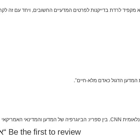
וא מקפיד לרדת בדייקנות לפרטים המדעיים החשובים, ויחד עם זה לקחת
 המדען הדגול כאדם מלא-חיים".
ה של הנרי קיסינג'ר.
Be the first to review “איינשטין – חייו והיקום שלו / וולטר אייזקסון”