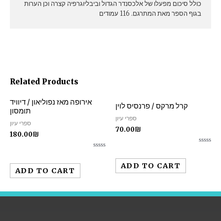
כולל סיכום מפעלו של אלכסנדר הגדול וביבליוגרפיה קצרה וכן הערות
בגוף הספר מאת המתרגם. 116 עמודים
Related Products
אירופה מאז נפוליאון / דיוויד
קרל מרקס / פרנסיס לוין
תומסון
ספרי עיון
ספרי עיון
70.00
₪
180.00
₪
Rated
Rated
0
0
out
ADD TO CART
out
of
ADD TO CART
of
5
5