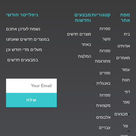
מפת
קטגוריות
מבצעים
ניוזלייטר חודשי
אתר
וחדשות
ספרות
נשמח לעדכן אתכם
בית
מוצרים חדשים
מקור
במוצרים חדשים שאנחנו
באתר
אודותינו
מעלים מדי חודש וכן
ספרות
המלצות
מאמרים
במבצעים חדשים
מתורגמת
עמוד
ספרים
חנות
באנגלית
Email
דפי
ספרות
שלח
ספר
מקצועית
מבצעים
אלבומים
צור
עבריים