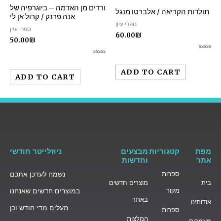
ורדים מן האדמה – ביוגרפיה של
תולדות הקריאה / אלברטו מנגל
אנה פרנק / קרול אן לי
ספרי עיון
ספרי עיון
60.00
₪
50.00
₪
Rated
Rated
0
0
out
ADD TO CART
out
of
ADD TO CART
of
5
5
מפת
קטגוריות
מבצעים
ניוזלייטר חודשי
אתר
וחדשות
ספרות
נשמח לעדכן אתכם
בית
מוצרים חדשים
מקור
במוצרים חדשים שאנחנו
באתר
אודותינו
מעלים מדי חודש וכן
ספרות
המלצות